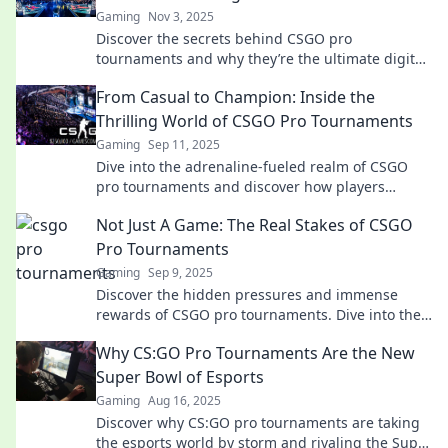
Gaming
Nov 3, 2025
Discover the secrets behind CSGO pro
tournaments and why they’re the ultimate digital
battlegrounds for gamers and fans alike!
From Casual to Champion: Inside the
Thrilling World of CSGO Pro Tournaments
Gaming
Sep 11, 2025
Dive into the adrenaline-fueled realm of CSGO
pro tournaments and discover how players
transform from casual gamers to champions!
Not Just A Game: The Real Stakes of CSGO
Pro Tournaments
Gaming
Sep 9, 2025
Discover the hidden pressures and immense
rewards of CSGO pro tournaments. Dive into the
real stakes behind the game!
Why CS:GO Pro Tournaments Are the New
Super Bowl of Esports
Gaming
Aug 16, 2025
Discover why CS:GO pro tournaments are taking
the esports world by storm and rivaling the Super