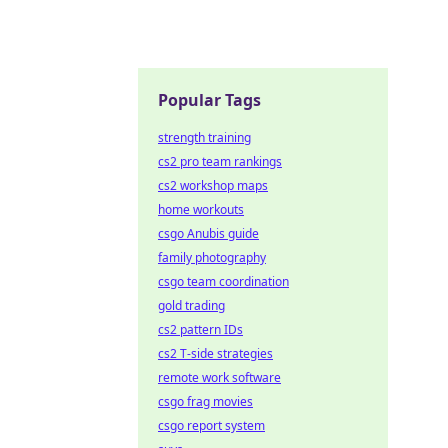
Popular Tags
strength training
cs2 pro team rankings
cs2 workshop maps
home workouts
csgo Anubis guide
family photography
csgo team coordination
gold trading
cs2 pattern IDs
cs2 T-side strategies
remote work software
csgo frag movies
csgo report system