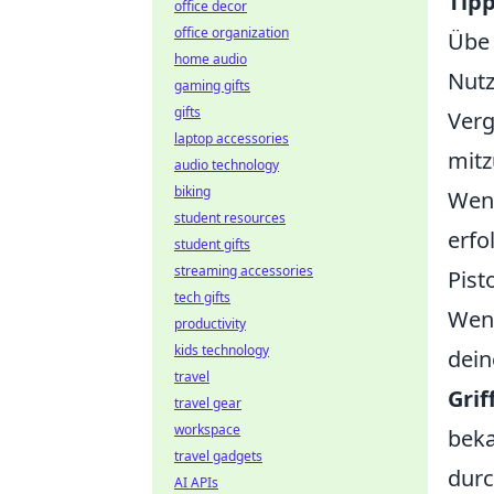
Tip
office decor
office organization
Übe 
home audio
Nutz
gaming gifts
gifts
Verg
laptop accessories
mitz
audio technology
biking
Wenn
student resources
erfo
student gifts
streaming accessories
Pist
tech gifts
Wen
productivity
kids technology
dein
travel
Grif
travel gear
workspace
beka
travel gadgets
durc
AI APIs