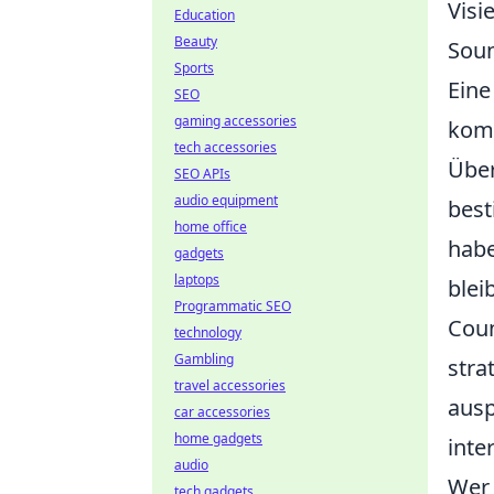
Visi
Education
Beauty
Soun
Sports
Eine
SEO
gaming accessories
komm
tech accessories
Über
SEO APIs
audio equipment
best
home office
habe
gadgets
laptops
blei
Programmatic SEO
Coun
technology
Gambling
stra
travel accessories
ausp
car accessories
home gadgets
inte
audio
Wer 
tech gadgets