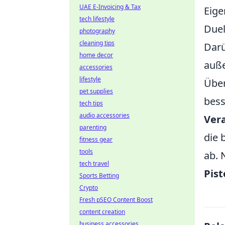
UAE E-Invoicing & Tax
Eige
tech lifestyle
Duel
photography
cleaning tips
Darü
home decor
auße
accessories
lifestyle
Üben
pet supplies
bess
tech tips
audio accessories
Ver
parenting
die 
fitness gear
tools
ab. 
tech travel
Pist
Sports Betting
Crypto
Fresh pSEO Content Boost
content creation
business accessories