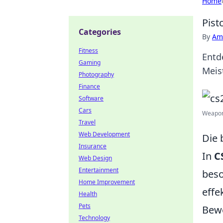
Home
Pist
Categories
By
Ame
Fitness
Entd
Gaming
Meis
Photography
Finance
Software
Cars
Weapon 
Travel
Web Development
Die 
Insurance
In
C
Web Design
Entertainment
beso
Home Improvement
effe
Health
Pets
Bewe
Technology