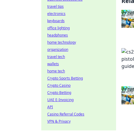
Rel
travel tips
electronics
keyboards
office lighting
headphones
home technology
organization
travel tech
wallets
home tech
Crypto Sports Betting
Crypto Casino
Crypto Betting
UAE E-Invoicing
API
Casino Referral Codes
VPN & Privacy