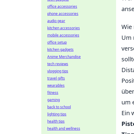
office accessories
anse
phone accessories
audio gear
Wie 
kitchen accessories
mobile accessories
Um 
office setup
vers
kitchen gadgets
Anime Merchandise
soll
tech reviews
Dist
vlogging tips
travel gifts
Posi
wearables
über
fitness
gaming
um e
back to school
Ein 
lighting tips
health tips
Pist
health and wellness