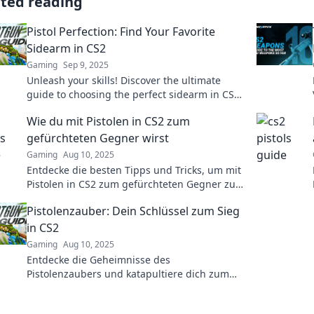
ated reading
Pistol Perfection: Find Your Favorite
Sidearm in CS2
Gaming
Sep 9, 2025
Unleash your skills! Discover the ultimate
guide to choosing the perfect sidearm in CS2
and dominate the competition.
Wie du mit Pistolen in CS2 zum
gefürchteten Gegner wirst
Gaming
Aug 10, 2025
Entdecke die besten Tipps und Tricks, um mit
Pistolen in CS2 zum gefürchteten Gegner zu
werden und deine Gegner das Fürchten zu
Pistolenzauber: Dein Schlüssel zum Sieg
lehren!
in CS2
Gaming
Aug 10, 2025
Entdecke die Geheimnisse des
Pistolenzaubers und katapultiere dich zum
Sieg in CS2! Hol dir die besten Tipps und
Tricks jetzt!